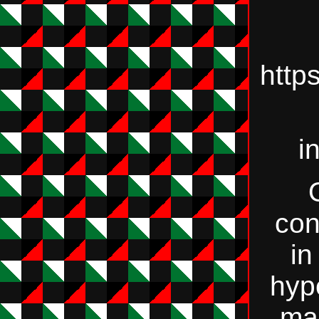
http
i
con
in
hyp
mal